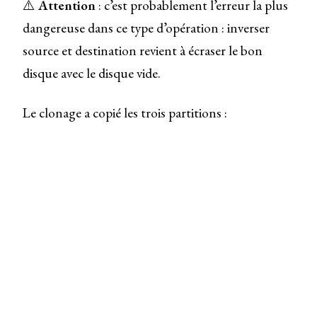
⚠️
Attention
: c’est probablement l’erreur la plus
dangereuse dans ce type d’opération : inverser
source et destination revient à écraser le bon
disque avec le disque vide.
Le clonage a copié les trois partitions :
la partition EFI
la partition système ext4
la partition swap
Rescuezilla a également mis à jour les éléments
nécessaires au démarrage. Le clonage s’est terminé
sans erreur.