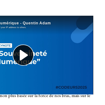
 Seine
un tabou : “Nous sommes riches” et il
sement ressenti, d’inégalités visibles, de fatigue
ase qui surprend :
l’Europe est riche
. Puis il
sation, commodités, automatisation, outils de
e la nostalgie : c’est une rampe de lancement. Parce
t redoutable :
nous vivons une nouvelle
non plus basée sur la force de nos bras, mais sur le