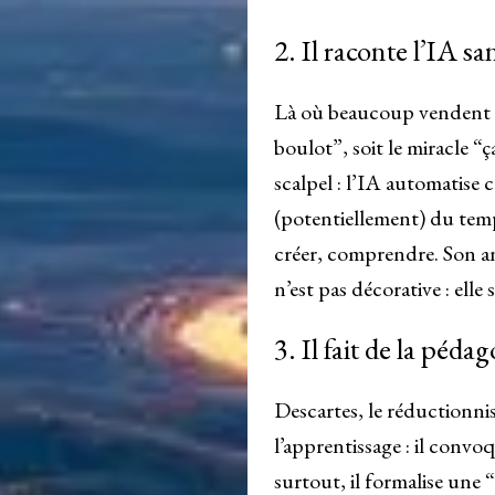
2. Il raconte l’IA sa
Là où beaucoup vendent s
boulot”, soit le miracle “
scalpel : l’IA automatise ce
(potentiellement) du temp
créer, comprendre. Son an
n’est pas décorative : ell
3. Il fait de la péd
Descartes, le réductionnis
l’apprentissage : il convoq
surtout, il formalise une “