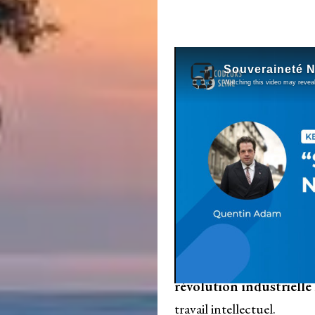
Crédit vidéo :
Codeurs en
1. Il commence par 
explique pourquoi
Dans une période de déclas
collective, il ose une phr
remonte loin : industriali
production. Ce n’est pas d
que sa thèse est simple, e
révolution industrielle
travail intellectuel.