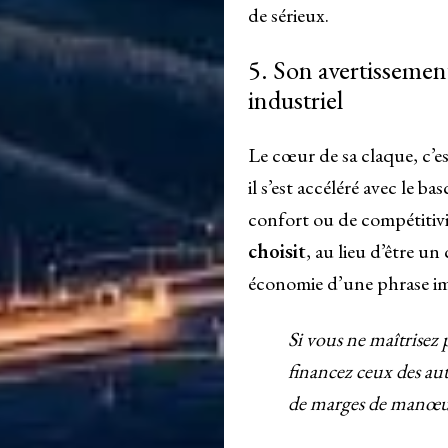
de sérieux.
5. Son avertissement
industriel
Le cœur de sa claque, c’es
il s’est accéléré avec le 
confort ou de compétitivit
choisit
, au lieu d’être u
économie d’une phrase imp
Si vous ne maîtrisez
financez ceux des au
de marges de manœ