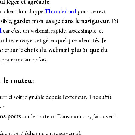
l léger et agréable
un client lourd type
Thunderbird
pour ce test.
sible,
garder mon usage dans le navigateur
. J’ai
l
car c’est un webmail rapide, assez simple, et
r lire, envoyer, et gérer quelques identités. Je
ntier sur le
choix du webmail plutôt que du
a pour une autre fois.
r le routeur
iel soit joignable depuis l’extérieur, il ne suffit
 :
ons ports
sur le routeur. Dans mon cas, j’ai ouvert :
ception / échange entre serveurs),