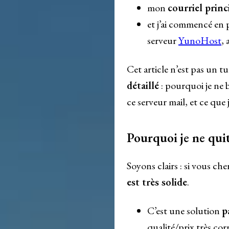
mon
courriel princ
et j’ai commencé en 
serveur
YunoHost
,
Cet article n’est pas un t
détaillé
: pourquoi je ne 
ce serveur mail, et ce que j
Pourquoi je ne quit
Soyons clairs : si vous ch
est très solide
.
C’est une solution
p
qualité/prix très cor