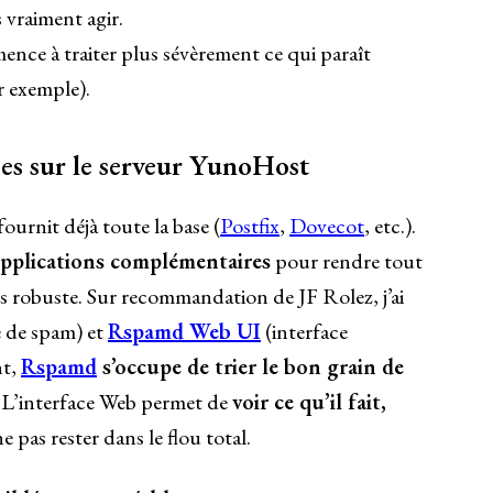
 vraiment agir.
nce à traiter plus sévèrement ce qui paraît
r exemple).
ées sur le serveur YunoHost
urnit déjà toute la base (
Postfix
,
Dovecot
, etc.).
applications complémentaires
pour rendre tout
us robuste. Sur recommandation de JF Rolez, j’ai
e de spam) et
Rspamd Web UI
(interface
nt,
Rspamd
s’occupe de trier le bon grain de
. L’interface Web permet de
voir ce qu’il fait,
ne pas rester dans le flou total.