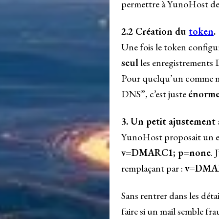
permettre à YunoHost de
2.2 Création du
token
.
Une fois le token configu
seul
les enregistrements 
Pour quelqu’un comme mo
DNS”, c’est juste
énorme 
3. Un petit ajustemen
YunoHost proposait un 
v=DMARC1; p=none
. 
remplaçant par :
v=DMAR
Sans rentrer dans les dét
faire si un mail semble f