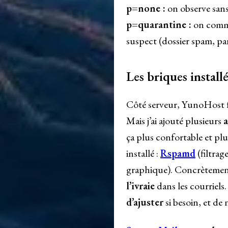
p=none :
on observe sans
p=quarantine :
on comme
suspect (dossier spam, pa
Les briques install
Côté serveur, YunoHost fo
Mais j’ai ajouté plusieurs
ça plus confortable et pl
installé :
Rspamd
(filtrag
graphique). Concrèteme
l’ivraie
dans les courriels
d’ajuster
si besoin, et de 