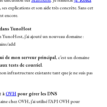
e discussion sur
Mastodon
. Je remercie
JF Rolez
es explications et son aide très concrète. Sans cet
nt encore.
 dans YunoHost
n YunoHost, j’ai ajouté un nouveau domaine :
ains/add
lui de mon serveur principal
, c’est un domaine
aux tests de courriel
.
mon infrastructure existante tant que je ne suis pas
t à
OVH
pour gérer les DNS
aine chez OVH, j’ai utilisé l’API OVH pour