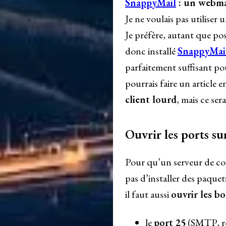
SnappyMail
: un webmai
Je ne voulais pas utiliser 
Je préfère, autant que pos
donc installé
SnappyMai
parfaitement suffisant pou
pourrais faire un article e
client lourd
, mais ce ser
Ouvrir les ports su
Pour qu’un serveur de courr
pas d’installer des paquets
il faut aussi
ouvrir les b
le
port 25
(SMTP, ré