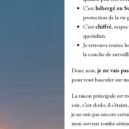
C’est
hébergé en Su
protection de la vie 
C’est
chiffré
, respe
quotidien.
Je retrouve toutes le
la couche de surveill
Donc non,
je ne vais p
pour tout basculer sur m
La raison principale est t
soir, c’est dodo, il s’étein
je ne suis pas encore cert
mon serveur tombe sérieus